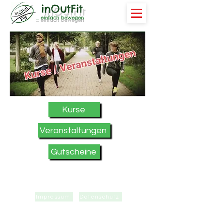
inOutFit
... einfach bewegen
Kurse
Veranstaltungen
Gutscheine
©2025 inOutFit.de - Astrid Stelter. Erstellt mit Wix.com
Impressum
Datenschutz